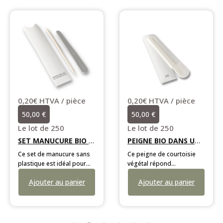
0,20€ HTVA / pièce
0,20€ HTVA / pièce
50,00 €
50,00 €
Le lot de 250
Le lot de 250
SET MANUCURE BIO DANS UN ETUI
PEIGNE BIO DANS UN ETUI
Ce set de manucure sans
Ce peigne de courtoisie
plastique est idéal pour
végétal répond
offrir un soin d'appoint
parfaitement aux besoins
Ajouter au panier
Ajouter au panier
apprécié de vos
de coiffage de vos
voyageurs. Présenté dans
résidents. Entièrement
un étui élégant, il contient
exempt de plastique
l'essentiel pour l'entretien
pétrochimique, il se
des ongles lors de leur
présente sous la forme