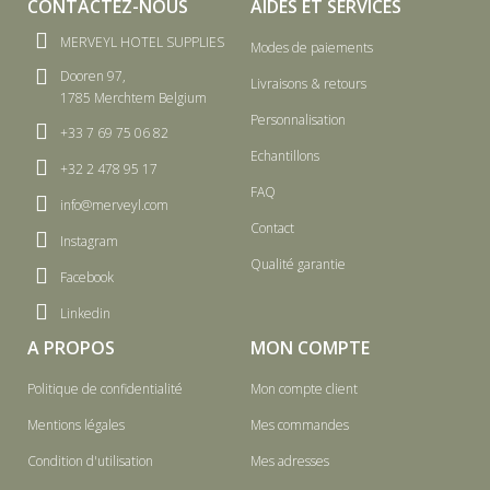
CONTACTEZ-NOUS
AIDES ET SERVICES
MERVEYL HOTEL SUPPLIES
Modes de paiements
Dooren 97,
Livraisons & retours
1785 Merchtem Belgium
Personnalisation
+33 7 69 75 06 82
Echantillons
+32 2 478 95 17
FAQ
info@merveyl.com
Contact
Instagram
Qualité garantie
Facebook
Linkedin
A PROPOS
MON COMPTE
Politique de confidentialité
Mon compte client
Mentions légales
Mes commandes
Condition d'utilisation
Mes adresses