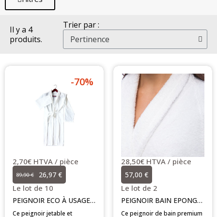
Trier par :
Il y a 4
produits.
-70%
2,70€ HTVA / pièce
28,50€ HTVA / pièce
26,97 €
57,00 €
89,90 €
Le lot de 10
Le lot de 2
PEIGNOIR ECO À USAGE UNIQUE
PEIGNOIR BAIN EPONGE 430g/m2
Ce peignoir jetable et
Ce peignoir de bain premium