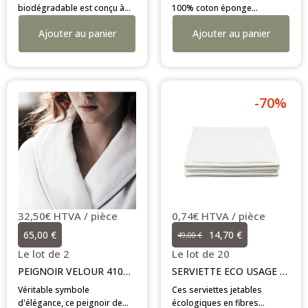
biodégradable est conçu à
100% coton éponge
100% en fibres végétales de
(430g/m²) offre un pouvoir
Ajouter au panier
Ajouter au panier
haute qualité avec une
d'absorption exceptionnel et
densité de 120 GSM. Doté
une grande résistance.
d'une taille standard
Proposé en modèle unisexe
confortable et d'un col châle,
avec col châle, il est
il garantit une douceur et une
disponible en plusieurs
absorption idéales pour un
tailles pour s'adapter à
-70%
usage unique tout en
l'ensemble de votre clientèle.
respectant l'environnement.
32,50€ HTVA / pièce
0,74€ HTVA / pièce
65,00 €
14,70 €
49,00 €
Le lot de 2
Le lot de 20
PEIGNOIR VELOUR 410g/m2
SERVIETTE ECO USAGE UNIQUE
Véritable symbole
Ces serviettes jetables
d'élégance, ce peignoir de
écologiques en fibres