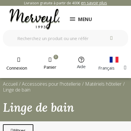
en savoir plus
Livraison gratuite à partir de 400€
MENU
Aide
Panier
Connexion
Français
Accueil
Accessoires pour l'hotellerie
Matériels hôtelier
Linge de bain
Linge de bain
Filtres