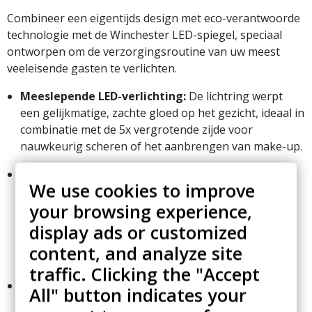
Combineer een eigentijds design met eco-verantwoorde
technologie met de Winchester LED-spiegel, speciaal
ontworpen om de verzorgingsroutine van uw meest
veeleisende gasten te verlichten.
Meeslepende LED-verlichting:
De lichtring werpt
een gelijkmatige, zachte gloed op het gezicht, ideaal in
combinatie met de 5x vergrotende zijde voor
nauwkeurig scheren of het aanbrengen van make-up.
Draadloze werking en eco-timer:
Gevoed door
We use cookies to improve
batterijen voor een probleemloze wandinstallatie
your browsing experience,
zonder complexe bedrading. De spiegel is voorzien
van een slimme timer die het licht na 4 minuten
display ads or customized
automatisch uitschakelt om de levensduur van de
content, and analyze site
batterij te verlengen.
traffic. Clicking the "Accept
Ergonomie en modulariteit:
Dankzij de soepele
All" button indicates your
scharnierende arm kan de structuur na gebruik plat