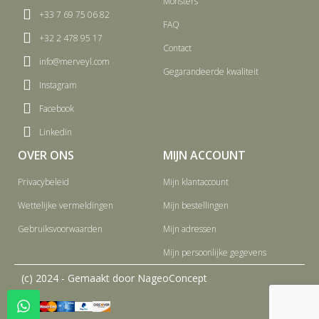
Monsters
+33 7 69 75 06 82
FAQ
+32 2 478 95 17
Contact
info@merveyl.com
Gegarandeerde kwaliteit
Instagram
Facebook
Linkedin
OVER ONS
MIJN ACCOUNT
Privacybeleid
Mijn klantaccount
Wettelijke vermeldingen
Mijn bestellingen
Gebruiksvoorwaarden
Mijn adressen
Mijn persoonlijke gegevens
(c) 2024 - Gemaakt door NageoConcept