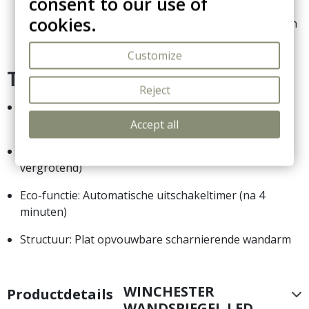
consent to our use of
tegen de muur worden gevouwen, wat zorgt voor
cookies.
minimale rommel en tegelijkertijd een zeer luxe touch
aan de kamer toevoegt.
Customize
Technische specificaties:
Reject
Verlichting: Geïntegreerde LED-ring (gevoed door 4
AAA-batterijen)
Accept all
Optiek: Draaibaar dubbelzijdig (1x standaard, 5x
vergrotend)
Eco-functie: Automatische uitschakeltimer (na 4
minuten)
Structuur: Plat opvouwbare scharnierende wandarm
WINCHESTER
Productdetails
WANDSPIEGEL LED