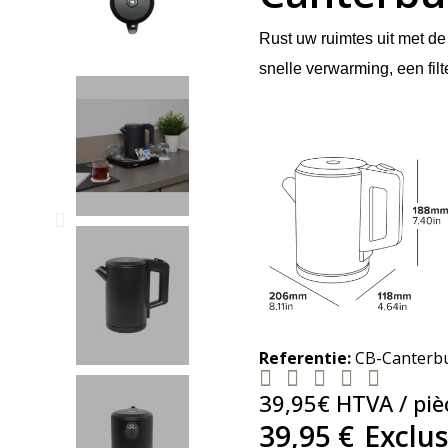
Rust uw ruimtes uit met d
snelle verwarming, een fil
Referentie
CB-Canterbu





39,95€ HTVA / piè
39,95 €
Exclus