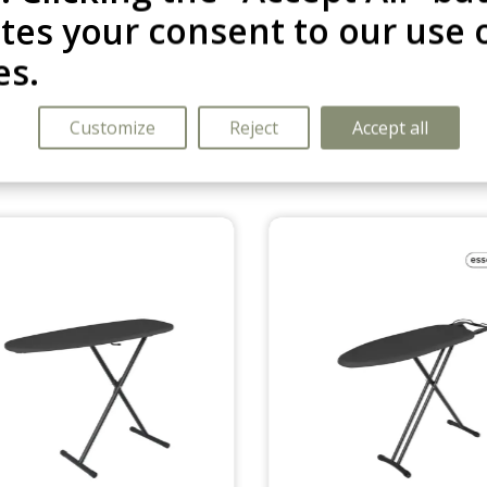
lijkbare pro
ates your consent to our use 
es.
Customize
Reject
Accept all