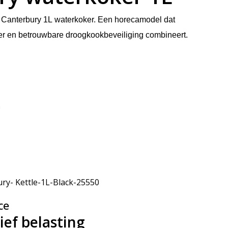
e Canterbury 1L waterkoker. Een horecamodel dat
ter en betrouwbare droogkookbeveiliging combineert.
ry- Kettle-1L-Black-25550
ce
ief belasting