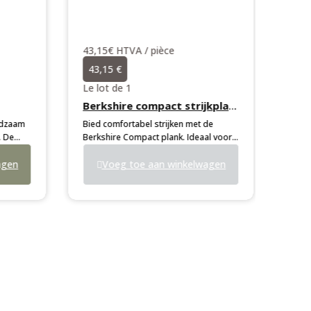
43,15€ HTVA / pièce
43,15 €
Le lot de 1
Berkshire compact strijkplank
dzaam
Bied comfortabel strijken met de
 De
Berkshire Compact plank. Ideaal voor
aam
krappe ruimtes, voorzien van een
rdere
gen
stevig frame en een beschermende
Voeg toe aan winkelwagen
thermische hoes.
kbaar