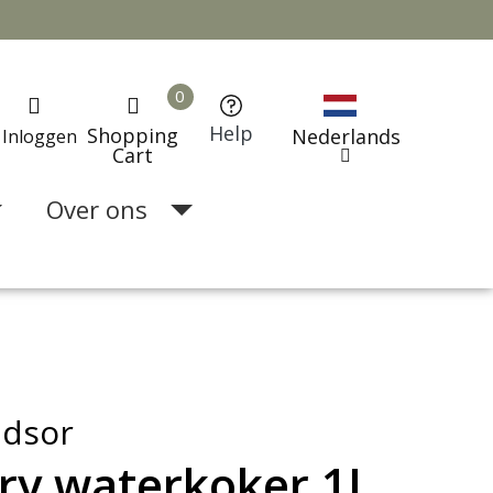
Help
Shopping
Nederlands
Inloggen
Cart
Over ons
ndsor
ry waterkoker 1L