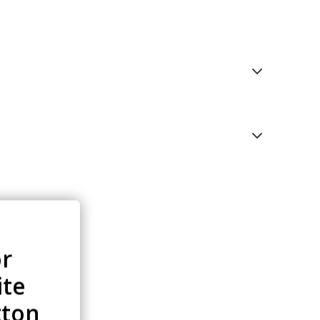
or
ite
tton