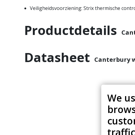
Veiligheidsvoorziening: Strix thermische contr
Productdetails
Can
Datasheet
Canterbury 
We us
brows
custo
traffi