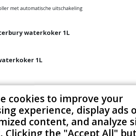
oller met automatische uitschakeling
terbury waterkoker 1L
waterkoker 1L
e cookies to improve your
ing experience, display ads 
mized content, and analyze s
c. Clicking the "Accept All" bu