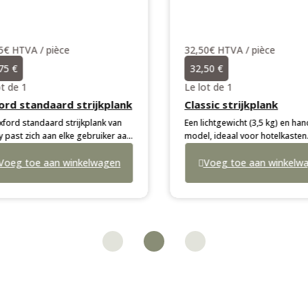
€ HTVA / pièce
32,50€ HTVA / pièce
5 €
32,50 €
t de 1
Le lot de 1
rd standaard strijkplank
Classic strijkplank
ord standaard strijkplank van
Een lichtgewicht (3,5 kg) en han
past zich aan elke gebruiker aan
model, ideaal voor hotelkasten.
hoogteposities. Met een gewicht
Klassieke plank heeft een duurz
kg beschikt het over een
oeg toe aan winkelwagen
zwart frame en voeten voor mee
Voeg toe aan winkelwa
am zwart frame, voetjes voor
oppervlakken. Inclusief een
ere oppervlakken en een
vervangbare vilten hoes, beschi
gbare hoes in lichtgrijs of
in lichtgrijs of donkergrijs.
grijs.